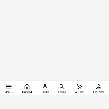
Menüü
Uudised
Raadio
Otsing
AI Chat
Logi sisse